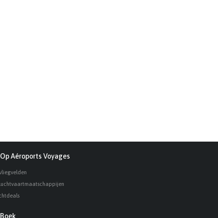
Op Aéroports Voyages
vliegvelden
luchtvaartmaatschappijen
chtdeals
Boek