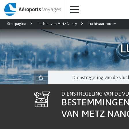
Aéroports
Voyages
Startpagina
Luchthaven Metz Nancy
Luchtvaartroutes
L
Dienstregeling van de vluc
DIENSTREGELING VAN DE V
BESTEMMINGEN
VAN METZ NAN