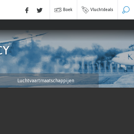
Boek
Vluchtdeals
CY
Luchtvaartmaatschappijen