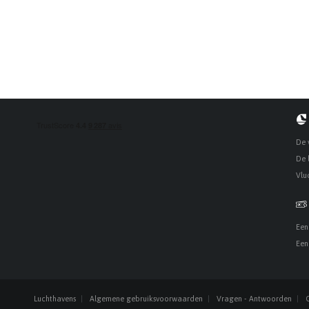
De 
De 
Vlu
Een
Een
Luchthavens
Algemene gebruiksvoorwaarden
Vragen - Antwoorden