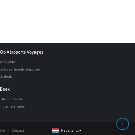
Op Aéroports Voyages
vliegvelden
luchtvaartmaatschappijen
chtdeals
Boek
 vlucht boeken
 hotel reserveren
Over
Contact
Nederlands