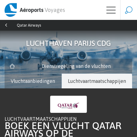
Aéroports
Voyages
Qatar Airways
LUCHTHAVEN PARIJS CDG
Dienstregeling van de vluchten
Vluchtaanbiedingen
Luchtvaartmaatschappijen
LUCHTVAARTMAATSCHAPPIJEN
BOEK EEN VLUCHT QATAR
AIRWAYS OP DE