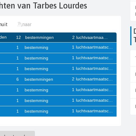
uchten van Tarbes Lourdes
nuit
naar
De luchthavens i