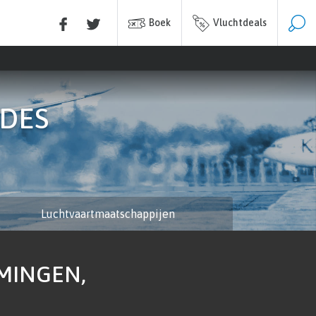
Boek
Vluchtdeals
DES
Luchtvaartmaatschappijen
MINGEN,