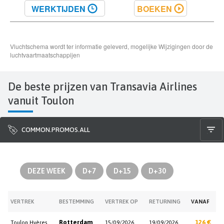
De beste prijzen van Transavia Airlines
vanuit Toulon
COMMON.PROMOS.ALL
DEZE WEEK
D+7
D+15
D+30
VERTREK
BESTEMMING
VERTREK OP
RETURNING
VANAF
Rotterdam
126 €
Toulon Hyères
15/09/2026
19/09/2026