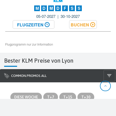
Bester KLM Preise von Lyon
COMMON.PROMOS.ALL
DIESE WOCHE
T+7
T+15
T+30
ABFLUG
REISEZIEL
ABFLUG AM
RÜCKKEHR AM
AB