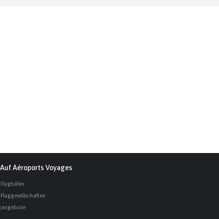
Auf Aéroports Voyages
 Flughäfen
 Fluggesellschaften
gangebote