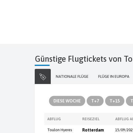
Günstige Flugtickets von T
NATIONALE FLÜGE
FLÜGE IN EUROPA
DIESE WOCHE
T+7
T+15
T
ABFLUG
REISEZIEL
ABFLUG 
Toulon Hyeres
Rotterdam
15/09/202