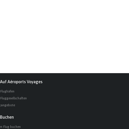
Auf Aéroports Voyages
 Flughäfen
 Fluggesellschaften
gangebote
Buchen
en Flug buchen