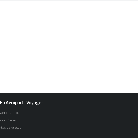
En Aéroports Voyages
 aeropuertos
 aerolíneas
rtas de vuelos