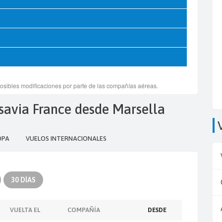
nsavia France desde Marsella
OPA
VUELOS INTERNACIONALES
30 DÍAS
VUELTA EL
COMPAÑÍA
DESDE