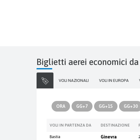
Biglietti aerei economici da
VOLI NAZIONALI
VOLI IN EUROPA
ORA
GG+7
GG+15
GG+30
VOLI IN PARTENZA DA
DESTINAZIONE
Bastia
Ginevra