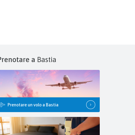
Prenotare a
Bastia
Prenotare un volo a Bastia