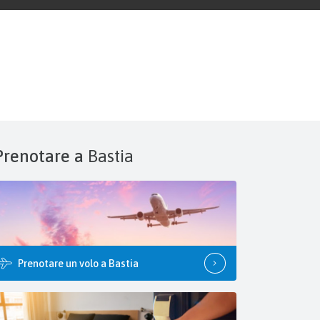
Prenotare a
Bastia
Prenotare un volo a Bastia