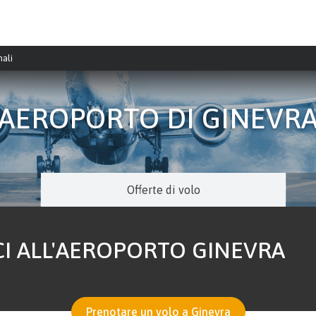
nali
AEROPORTO DI GINEVR
Offerte di volo
I ALL'AEROPORTO GINEVRA
Prenotare un volo a Ginevra