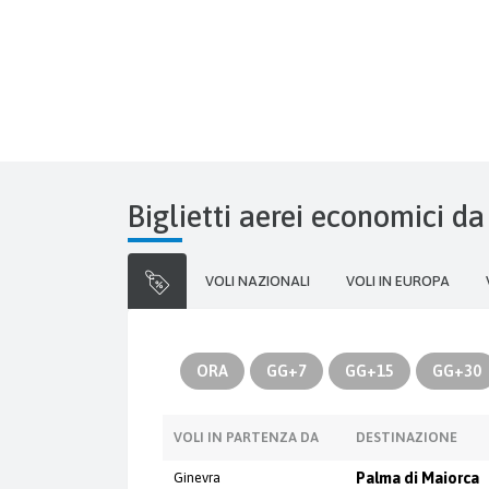
Biglietti aerei economici d
VOLI NAZIONALI
VOLI IN EUROPA
ORA
GG+7
GG+15
GG+30
VOLI IN PARTENZA DA
DESTINAZIONE
Ginevra
Palma di Maiorca