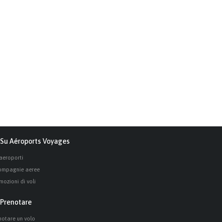
Su Aéroports Voyages
 aeroporti
ompagnie aeree
mozioni di voli
Prenotare
notare un volo