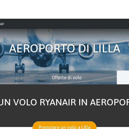
air
AEROPORTO DI LILLA
Offerte di volo
N VOLO RYANAIR IN AEROPORTO
Prenotare un volo a Lilla