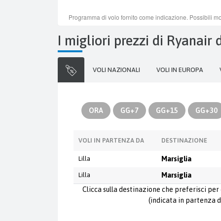
I migliori prezzi di Ryanair 
VOLI NAZIONALI
VOLI IN EUROPA
ORA
GG+7
GG+15
GG+30
VOLI IN PARTENZA DA
DESTINAZIONE
Lilla
Marsiglia
Lilla
Marsiglia
Clicca sulla destinazione che preferisci per 
(indicata in partenza d