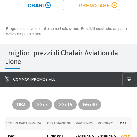
I migliori prezzi di Chalair Aviation da
Lione
COMMON.PROMOS.ALL
ORA
GG+7
GG+15
GG+30
VOLI IN PARTENZA DA
DESTINAZIONE
PARTENZA
RITORNO
DAL
Limoges
225 €
Lione
24/08/2026
28/08/2026