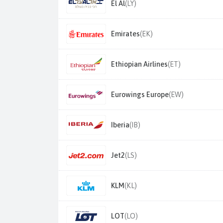
El Al
(LY)
Emirates
(EK)
Ethiopian Airlines
(ET)
Eurowings Europe
(EW)
Iberia
(IB)
Jet2
(LS)
KLM
(KL)
LOT
(LO)