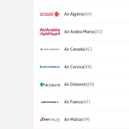
Air Algérie
(AH)
Air Arabia Maroc
(3O)
Air Canada
(AC)
Air Corsica
(XK)
Air Dolomiti
(EN)
Air France
(AF)
Air Malta
(KM)