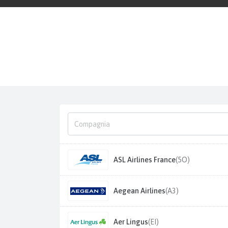
ASL Airlines France
(5O)
Aegean Airlines
(A3)
Aer Lingus
(EI)