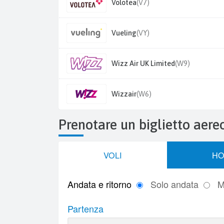
Volotea
(V7)
Vueling
(VY)
Wizz Air UK Limited
(W9)
Wizzair
(W6)
Prenotare un biglietto aere