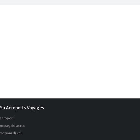
Su Aéroports Voyages
 aeroporti
ompagnie aeree
mozioni di voli