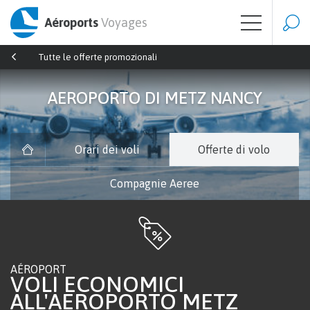
Aéroports
Voyages
Tutte le offerte promozionali
AEROPORTO DI METZ NANCY
Orari dei voli
Offerte di volo
Compagnie Aeree
AÉROPORT
VOLI ECONOMICI
ALL'AEROPORTO METZ