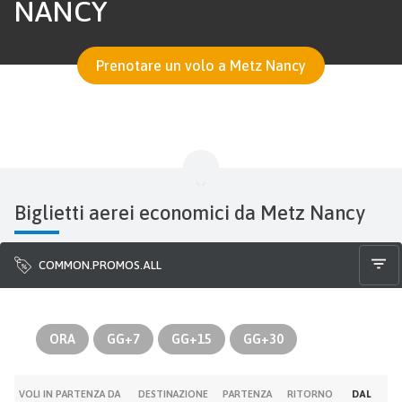
NANCY
Prenotare un volo a Metz Nancy
Biglietti aerei economici da Metz Nancy
COMMON.PROMOS.ALL
ORA
GG+7
GG+15
GG+30
VOLI IN PARTENZA DA
DESTINAZIONE
PARTENZA
RITORNO
DAL