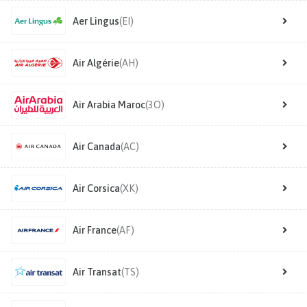
Aer Lingus
(EI)
Air Algérie
(AH)
Air Arabia Maroc
(3O)
Air Canada
(AC)
Air Corsica
(XK)
Air France
(AF)
Air Transat
(TS)