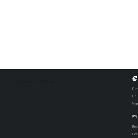
De 
De 
Vlu
Een
Een