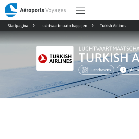
Aéroports
Voyages
Startpagina
Luchtvaartmaatschappijen
Turkish Airlines
LUCHTVAARTMAATSCHA
TURKISH 
Luchthavens
inform