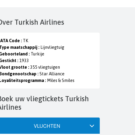
Over Turkish Airlines
IATA Code :
TK
Type maatschappij :
Lijnvliegtuig
Geboorteland :
Turkije
Gesticht :
1933
Vloot grootte :
355 vliegtuigen
Bondgenootschap :
Star Alliance
Loyaliteitsprogramma :
Miles & Smiles
ts Turkish
Airlines