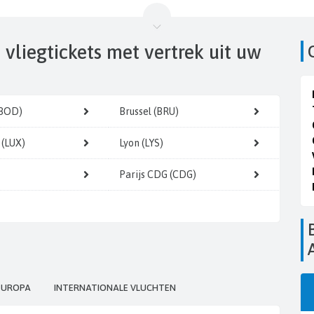
 vliegtickets
met vertrek uit uw
(BOD)
Brussel (BRU)
(LUX)
Lyon (LYS)
Parijs CDG (CDG)
Boek uw vliegticke
EUROPA
INTERNATIONALE VLUCHTEN