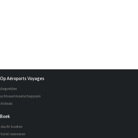
Op Aéroports Voyages
vliegvelden
luchtvaartmaatschappijen
chtdeals
Boek
 vlucht boeken
 hotel reserveren