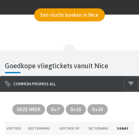
Een vlucht boeken in Nice
Goedkope vliegtickets vanuit Nice
COMMON.PROMOS.ALL
DEZE WEEK
D+7
D+15
D+30
VERTREK
BESTEMMING
VERTREK OP
RETURNING
VANAF