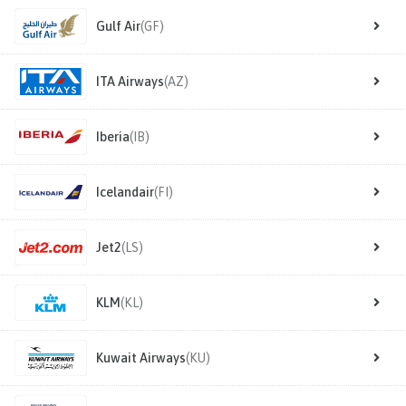
Gulf Air
(GF)
ITA Airways
(AZ)
Iberia
(IB)
Icelandair
(FI)
Jet2
(LS)
KLM
(KL)
Kuwait Airways
(KU)