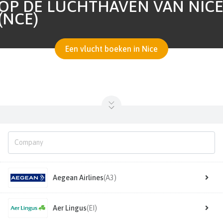
OP DE LUCHTHAVEN VAN NIC
(NCE)
Een vlucht boeken in Nice
Aegean Airlines
(A3)
Aer Lingus
(EI)