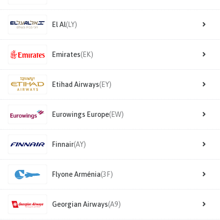
El Al
(LY)
Emirates
(EK)
Etihad Airways
(EY)
Eurowings Europe
(EW)
Finnair
(AY)
Flyone Arménia
(3F)
Georgian Airways
(A9)