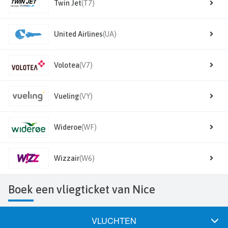
Twin Jet
(T7)
United Airlines
(UA)
Volotea
(V7)
Vueling
(VY)
Wideroe
(WF)
Wizzair
(W6)
Boek een vliegticket van Nice