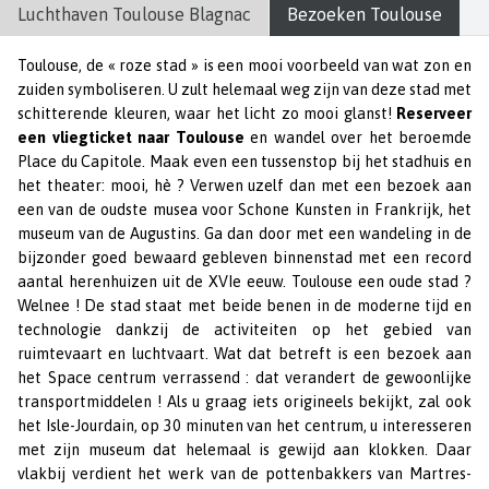
Luchthaven
Toulouse Blagnac
Bezoeken
Toulouse
Toulouse, de « roze stad » is een mooi voorbeeld van wat zon en
zuiden symboliseren. U zult helemaal weg zijn van deze stad met
schitterende kleuren, waar het licht zo mooi glanst!
Reserveer
een vliegticket naar Toulouse
en wandel over het beroemde
Place du Capitole. Maak even een tussenstop bij het stadhuis en
het theater: mooi, hè ? Verwen uzelf dan met een bezoek aan
een van de oudste musea voor Schone Kunsten in Frankrijk, het
museum van de Augustins. Ga dan door met een wandeling in de
bijzonder goed bewaard gebleven binnenstad met een record
aantal herenhuizen uit de XVIe eeuw. Toulouse een oude stad ?
Welnee ! De stad staat met beide benen in de moderne tijd en
technologie dankzij de activiteiten op het gebied van
ruimtevaart en luchtvaart. Wat dat betreft is een bezoek aan
het Space centrum verrassend : dat verandert de gewoonlijke
transportmiddelen ! Als u graag iets origineels bekijkt, zal ook
het Isle-Jourdain, op 30 minuten van het centrum, u interesseren
met zijn museum dat helemaal is gewijd aan klokken. Daar
vlakbij verdient het werk van de pottenbakkers van Martres-