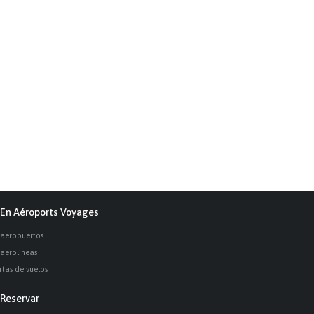
En Aéroports Voyages
 aeropuertos
 aerolíneas
rtas de vuelos
Reservar