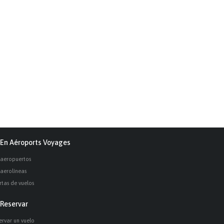
En Aéroports Voyages
 aeropuertos
 aerolíneas
rtas de vuelos
Reservar
ervar un vuelo