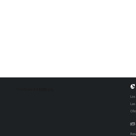
Los
Las
Ofe
Res