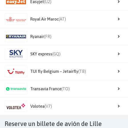
Easyjet
(U2)
Royal Air Maroc
(AT)
Ryanair
(FR)
SKY express
(GQ)
TUI fly Belgium – Jetairfly
(TB)
Transavia France
(TO)
Volotea
(V7)
Reserve un billete de avión de Lille