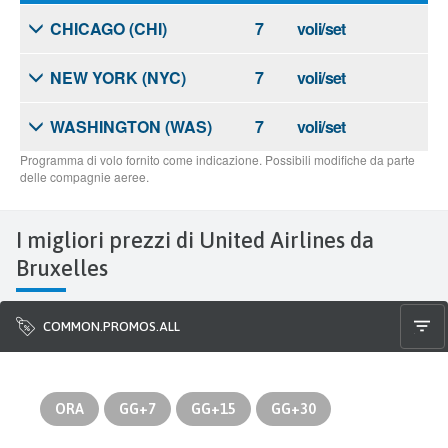
I migliori prezzi di United Airlines da
Bruxelles
COMMON.PROMOS.ALL
ORA
GG+7
GG+15
GG+30