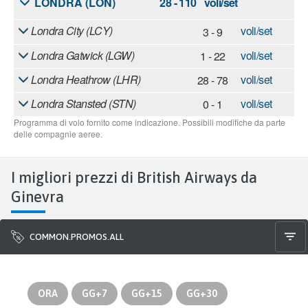
I migliori prezzi di British Airways da
Ginevra
COMMON.PROMOS.ALL
ORA
GG+7
GG+15
GG+30