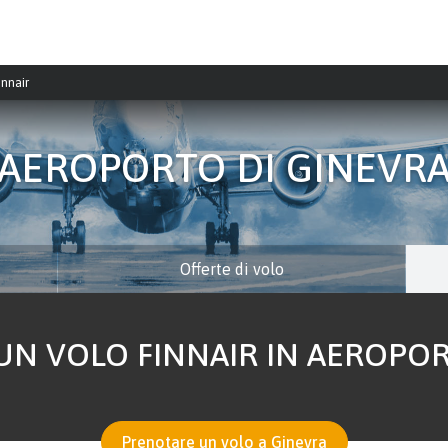
innair
AEROPORTO DI GINEVR
Offerte di volo
N VOLO FINNAIR IN AEROPOR
Prenotare un volo a Ginevra