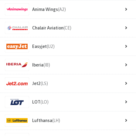
Anima Wings
(A2)
Chalair Aviation
(CE)
Easyjet
(U2)
Iberia
(IB)
Jet2
(LS)
LOT
(LO)
Lufthansa
(LH)