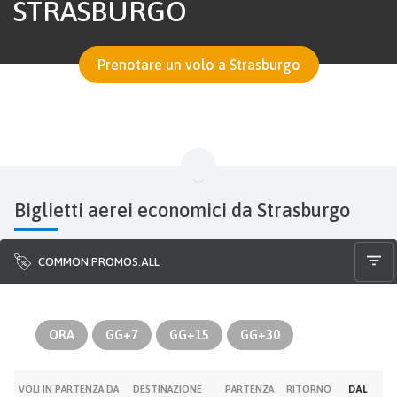
STRASBURGO
Prenotare un volo a Strasburgo
Biglietti aerei economici da Strasburgo
COMMON.PROMOS.ALL
ORA
GG+7
GG+15
GG+30
VOLI IN PARTENZA DA
DESTINAZIONE
PARTENZA
RITORNO
DAL