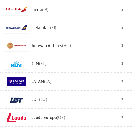
Iberia
(IB)
Icelandair
(FI)
Juneyao Airlines
(HO)
KLM
(KL)
LATAM
(LA)
LOT
(LO)
Lauda Europe
(OE)