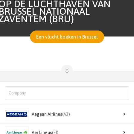
OP DE LUCHTHAVEN VAN
BRUSSEL NATIONAAL
ZAVENTEM (BRU)
Een vlucht boeken in Brussel
Aegean Airlines
(A3)
Aer Lingus
(EI)