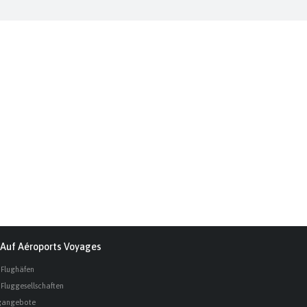
Auf Aéroports Voyages
 Flughäfen
 Fluggesellschaften
gangebote