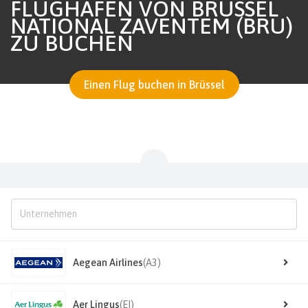
FLUGHAFEN VON BRÜSSEL
NATIONAL ZAVENTEM (BRU)
ZU BUCHEN
Einen Flug buchen in Brüssel
Aegean Airlines
(A3)
Aer Lingus
(EI)