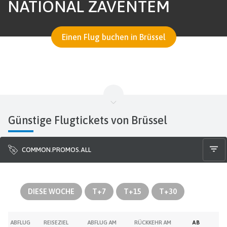
NATIONAL ZAVENTEM
Einen Flug buchen in Brüssel
Günstige Flugtickets von Brüssel
COMMON.PROMOS.ALL
DIESE WOCHE
T+7
T+15
T+30
ABFLUG
REISEZIEL
ABFLUG AM
RÜCKKEHR AM
AB