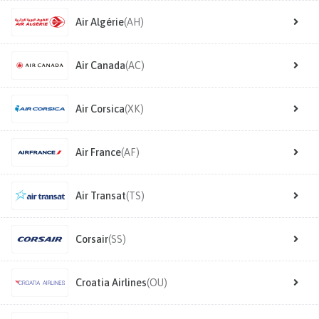
Air Algérie
(AH)
Air Canada
(AC)
Air Corsica
(XK)
Air France
(AF)
Air Transat
(TS)
Corsair
(SS)
Croatia Airlines
(OU)