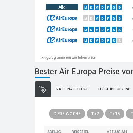
Bester Air Europa Preise vo
NATIONALE FLÜGE
FLÜGE IN EUROPA
DIESE WOCHE
T+7
T+15
T
ABFLUG
REISEZIEL
ABFLUG AM