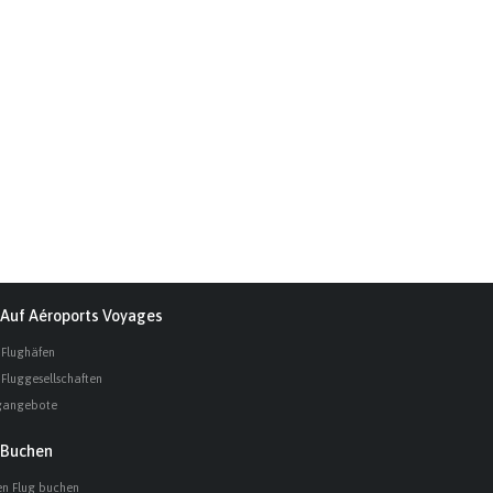
Auf Aéroports Voyages
 Flughäfen
 Fluggesellschaften
gangebote
Buchen
en Flug buchen