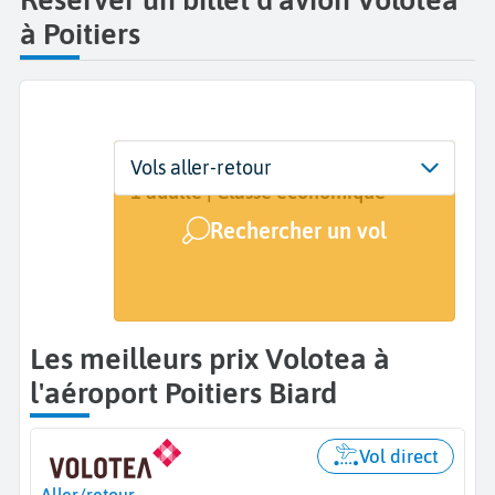
à Poitiers
Départ
Dates
Voyageurs | Classe
Vols aller-retour
Poitiers Biard (PIS)
Dates de votre voyage
1 adulte | Classe économique
Rechercher un vol
Arrivée
A...
Les meilleurs prix Volotea à
l'aéroport Poitiers Biard
Vol direct