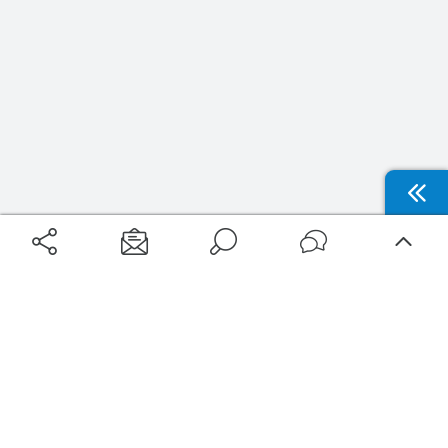
Aéroports
Voyages
Aéroports Voyages est la première plateforme de recherche de services liés au
voyage en avion. Nous vous proposons toutes les destinations, les
programmes de vols et les services disponibles pour votre aéroport : billets