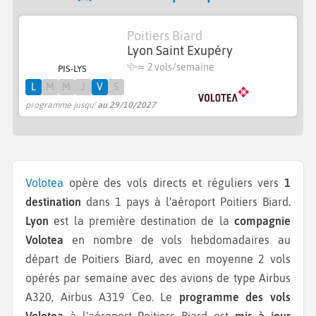
Poitiers Biard
Lyon Saint Exupéry
≃
2 vols/semaine
PIS-LYS
L
M
M
J
V
S
programme jusqu'
au 29/10/2027
Volotea
opère des vols directs et réguliers vers
1
destination
dans 1 pays à l'aéroport Poitiers Biard.
Lyon
est la première destination de la
compagnie
Volotea
en nombre de vols hebdomadaires au
départ de Poitiers Biard, avec en moyenne 2 vols
opérés par semaine avec des avions de type Airbus
A320, Airbus A319 Ceo.
Le
programme des vols
Volotea
à l'aéroport Poitiers Biard est
mis à jour