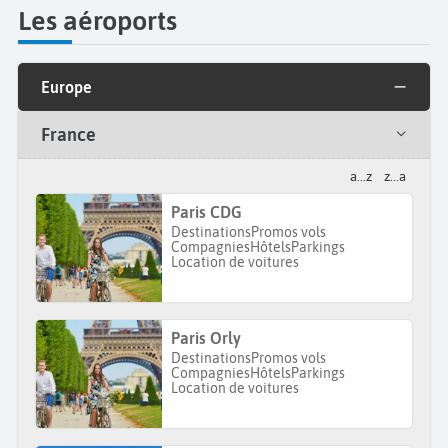
Les aéroports
Europe
France
a...z
z...a
Paris CDG
Destinations
Promos vols
Compagnies
Hôtels
Parkings
Location de voitures
Paris Orly
Destinations
Promos vols
Compagnies
Hôtels
Parkings
Location de voitures