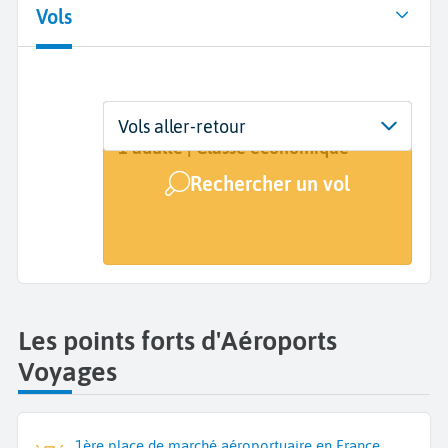
Vols
Départ
Dates
Voyageurs | Classe
Vols aller-retour
De...
Dates de votre voyage
1 adulte | Classe économique
Rechercher un vol
Arrivée
A...
Les points forts d'Aéroports
Voyages
1ère place de marché aéroportuaire en France