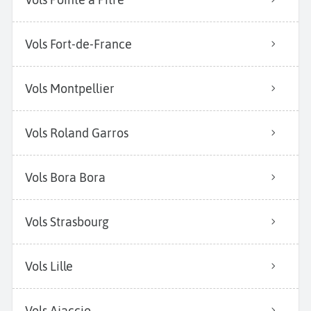
Vols Fort-de-France
Vols Montpellier
Vols Roland Garros
Vols Bora Bora
Vols Strasbourg
Vols Lille
Vols Ajaccio