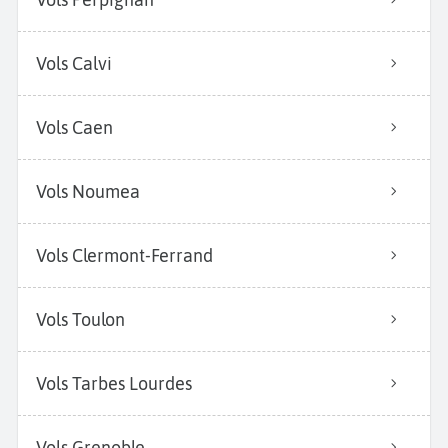
Vols Calvi
Vols Caen
Vols Noumea
Vols Clermont-Ferrand
Vols Toulon
Vols Tarbes Lourdes
Vols Grenoble