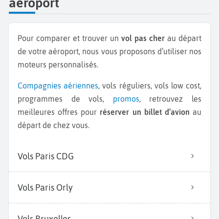
aéroport
Pour comparer et trouver un
vol pas cher
au départ
de votre aéroport, nous vous proposons d’utiliser nos
moteurs personnalisés.
Compagnies aériennes
, vols réguliers, vols low cost,
programmes de vols,
promos
, retrouvez les
meilleures offres pour
réserver un billet d’avion
au
départ de chez vous.
Vols Paris CDG
Vols Paris Orly
Vols Bruxelles