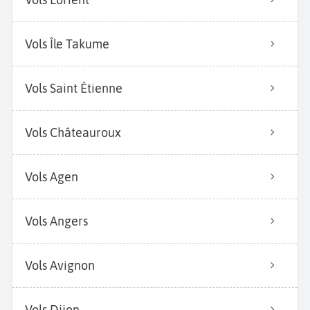
Vols Île Takume
Vols Saint Étienne
Vols Châteauroux
Vols Agen
Vols Angers
Vols Avignon
Vols Dijon