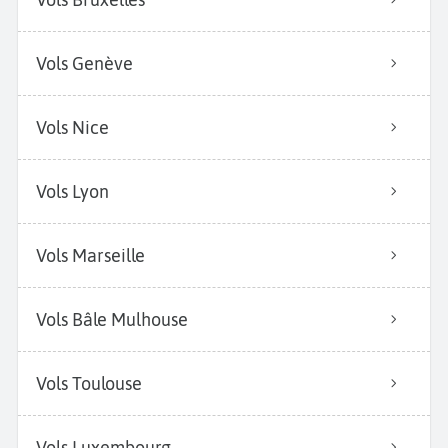
Vols Genève
Vols Nice
Vols Lyon
Vols Marseille
Vols Bâle Mulhouse
Vols Toulouse
Vols Luxembourg