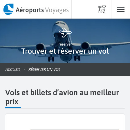
Aéroports
Voyages
réserver
Trouver et réserver un vol
ACCUEIL
RÉSERVER UN VOL
Vols et billets d’avion au meilleur
prix