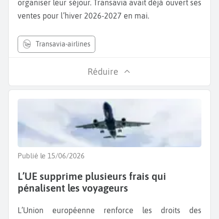
organiser leur séjour. Transavia avait déjà ouvert ses
ventes pour l’hiver 2026-2027 en mai.
transavia-airlines
Réduire
Publié le 15/06/2026
L’UE supprime plusieurs frais qui
pénalisent les voyageurs
L’Union européenne renforce les droits des