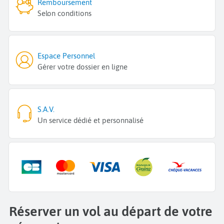
Remboursement
Selon conditions
Espace Personnel
Gérer votre dossier en ligne
S.A.V.
Un service dédié et personnalisé
Réserver un vol au départ de votre