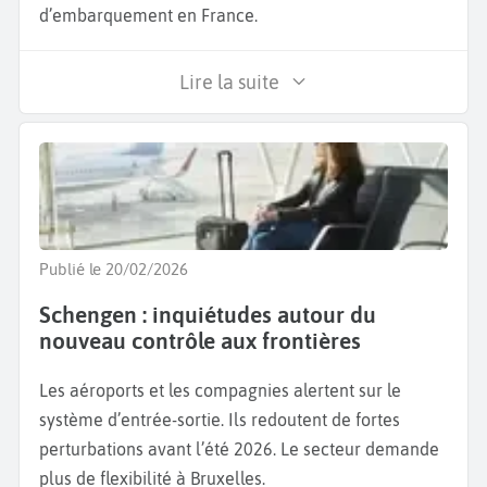
d’embarquement en France.
Lire la suite
Publié le 20/02/2026
Schengen : inquiétudes autour du
nouveau contrôle aux frontières
Les aéroports et les compagnies alertent sur le
système d’entrée-sortie. Ils redoutent de fortes
perturbations avant l’été 2026. Le secteur demande
plus de flexibilité à Bruxelles.