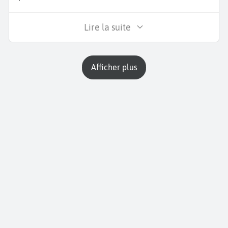
Lire la suite
Afficher plus