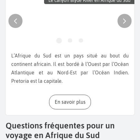
Le canyon Blyde River en Afrique du Sud
L’Afrique du Sud est un pays situé au bout du
continent africain. Il est bordé à l’Ouest par l’Océan
Atlantique et au Nord-Est par l’Océan Indien.
Pretoria est la capitale.
Débutez votre
séjour en Afrique du Sud
par visiter
En savoir plus
Johannesburg
. Traversez
Soweto
, le quartier le plus
célèbre de la ville où vécurent Nelson Mandela et
Desmond Tutu. Visitez le
musée de l’apartheid
. Vous
Questions fréquentes pour un
saurez tout sur la période de la ségrégation, la
voyage en Afrique du Sud
résistance ainsi que la libération de Mandela. Le