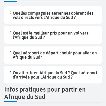
musée de Nelson Mandela
est également un
patrimoine culturel incontournable. L’ancienne
Quelles compagnies aériennes opèrent des
maison du prix Nobel de la Paix fut reconvertie en
vols directs vers l'Afrique du Sud ?
musée. Découvrez le mémorial et le
musée d’Hector
Pieterson,
un écolier de 12 ans tué lors des émeutes
Quel est le meilleur prix pour un vol vers
de Soweto et qui est devenu l’icône du soulèvement.
l'Afrique du Sud ?
En quête d’adrénaline ? Sautez à l’élastique du haut
des
tours Orlando.
Quel aéroport de départ choisir pour aller en
Afrique du Sud?
Cap Town,
quant à elle, est une ville où l’on retrouve
des quartiers colorés tels que
Bo-Kaap
ainsi qu’une
ambiance festive. Baladez-vous au
Goodneighbour
Où atterrir en Afrique du Sud ? Quel aéroport
d’arrivée pour l'Afrique du Sud ?
Market,
un marché accueillant créateurs et
producteurs locaux tous les samedis ou encore au
Infos pratiques pour partir en
Robben Island
, l’ancienne île-prison, où a été
Afrique du Sud
emprisonné Mandela.