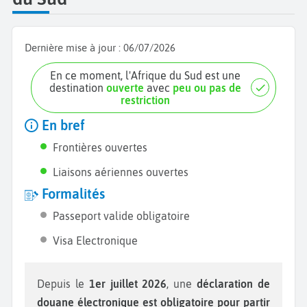
c’est-à-dire le lion, l’éléphant, le rhinocéros, le
léopard et le buffle.
Dernière mise à jour :
06/07/2026
Ne quittez pas le territoire sans avoir goûté les
Boerewors, des saucisses de porc, bœuf ou agneau
En ce moment, l'Afrique du Sud est une
destination
ouverte
avec
peu ou pas de
aux épices ainsi que l’alcool typiquement sud-
restriction
africain, l’Amarula, une liqueur à base de crème, de
En bref
sucre et de fruits du Marula. Terminez votre voyage
en Afrique du Sud par une escale à Stellenbosch,
Frontières ouvertes
une région mondialement connue pour ses
Liaisons aériennes ouvertes
vignobles et par le
Cap de bonne espérance,
réputé
Formalités
pour son bout du monde, où se rejoignent deux
Passeport valide obligatoire
océans avec le célèbre panneau de Cape Point.
Visa Electronique
Depuis le
1er juillet 2026
, une
déclaration de
douane électronique est obligatoire pour partir