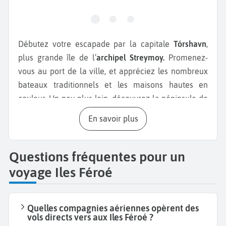
Débutez votre escapade par la capitale
Tórshavn
,
plus grande île de l’
archipel Streymoy.
Promenez-
vous au port de la ville, et appréciez les nombreux
bateaux traditionnels et les maisons hautes en
couleur. Un peu plus loin, découvrez la péninsule de
Tinganes, l’un des plus anciens quartiers de la
En savoir plus
capitale. Ensuite, dirigez-vous vers les falaises de
Vestmanna, à une quarantaine de kilomètres de
Tórshavn. En bateau, faites l'une des plus belles
Questions fréquentes pour un
excursions de l'île, et découvrez les grottes creusées
voyage Iles Féroé
par l'érosion, les cavernes et les intrigantes
formations rocheuses. Vous serez au plus près des
Vestmannabjørgini
, falaises de 600 mètres de
Quelles compagnies aériennes opèrent des
vols directs vers aux Iles Féroé ?
hauteur s’enfonçant dans l’océan. Poursuivez votre