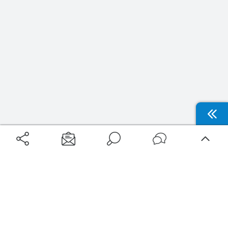
Filtrer
Thématiques
Aéroports
Voyages
Accessibilité destinations
Aéroports Voyages est la première plateforme de recherche de services liés au
Destinations sans stress
voyage en avion. Nous vous proposons toutes les destinations, les