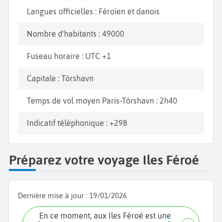
moine, également surnommé « le perroquet de mer
Langues officielles : Féroïen et danois
». Traversez le village et profitez du spectacle des
macareux moine virevoltant au-dessus de votre tête.
Nombre d'habitants : 49000
Accédez à l’
îlot Mykineshólmur
en empruntant un
pont suspendu au-dessus de l’océan, et découvrez
Fuseau horaire : UTC +1
un phare occidental datant du XXème siècle. Enfin,
Capitale : Tórshavn
laissez-vous envoûter par le village de Viðareiði au
nord de Viðoy, l'une des îles les plus reculées des
Temps de vol moyen Paris-Tórshavn : 2h40
Féroés. Atteignez le mont Villingardalsfjall, et
contemplez la vue panoramique sur les îles voisines
Indicatif téléphonique : +298
:
Borðoy, Kunoy
et
Fugloy
.
Préparez votre voyage Iles Féroé
Dernière mise à jour :
19/01/2026
En ce moment, aux Iles Féroé est une