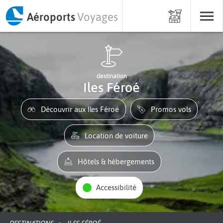
Aéroports
Voyages
destination
Iles Féroé
Découvrir aux Iles Féroé
Promos vols
Location de voiture
Hôtels & hébergements
Accessibilité