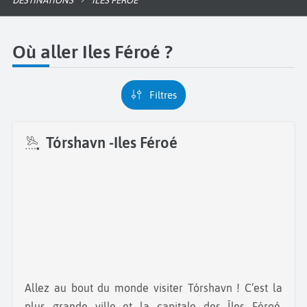
DESTINATIONS
ILES FÉROÉ
Où aller Iles Féroé ?
Filtres
Tórshavn -Iles Féroé
Allez au bout du monde visiter Tórshavn ! C’est la
plus grande ville et la capitale des Îles Féroé.