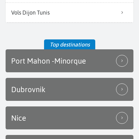
Vols Dijon Tunis
Top destinations
Port Mahon -Minorque
Dubrovnik
Nice