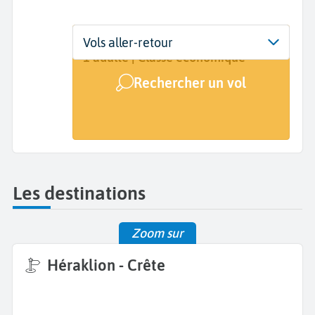
Départ
Dates
Voyageurs | Classe
Vols aller-retour
Dijon Bourgogne (DIJ)
Dates de votre voyage
1 adulte | Classe économique
Rechercher un vol
Arrivée
A...
Les destinations
Zoom sur
Héraklion - Crête