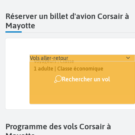
Réserver un billet d'avion Corsair à
Mayotte
Vols aller-retour
Départ
Dates
Voyageurs | Classe
Mayotte Dzaoudzi Pamandzi (DZA)
Dates de votre voyage
1 adulte | Classe économique
Rechercher un vol
Arrivée
A...
Programme des vols Corsair à