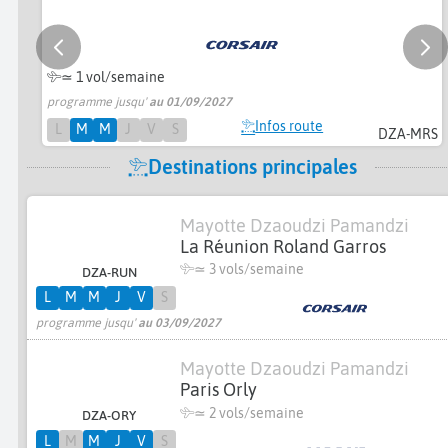
≃ 1 vol/semaine
programme jusqu'
au 01/09/2027
Infos route
L
M
M
J
V
S
DZA-MRS
Destinations principales
Mayotte Dzaoudzi Pamandzi
La Réunion Roland Garros
≃
3 vols/semaine
DZA-RUN
L
M
M
J
V
S
programme jusqu'
au 03/09/2027
Mayotte Dzaoudzi Pamandzi
Paris Orly
≃
2 vols/semaine
DZA-ORY
L
M
M
J
V
S