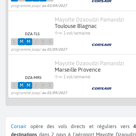
programme jusqu'
au 03/09/2027
Mayotte Dzaoudzi Pamandzi
Toulouse Blagnac
≃ 1 vol/semaine
DZA-TLS
L
M
M
J
V
S
programme jusqu'
au 01/09/2027
Mayotte Dzaoudzi Pamandzi
Marseille Provence
≃ 1 vol/semaine
DZA-MRS
L
M
M
J
V
S
programme jusqu'
au 01/09/2027
Corsair
opère des vols directs et réguliers vers
4
destinations
dans 2 pays à l'aéroport Mayotte Dzaoudzi