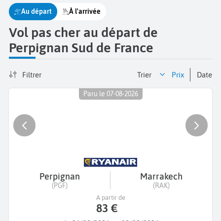
Au départ
À l'arrivée
Vol pas cher au départ de
Perpignan Sud de France
Filtrer
Trier
prix
date
Paru le 07-08-2026
Perpignan
Marrakech
(PGF)
(RAK)
A partir de
83 €