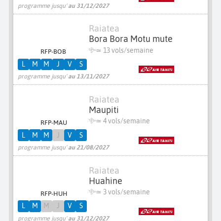
programme jusqu'
au 31/12/2027
Raiatea
Bora Bora Motu mute
≃
13 vols/semaine
RFP-BOB
L
M
M
J
V
S
programme jusqu'
au 13/11/2027
Raiatea
Maupiti
≃
4 vols/semaine
RFP-MAU
L
M
M
J
V
S
programme jusqu'
au 21/08/2027
Raiatea
Huahine
≃
3 vols/semaine
RFP-HUH
L
M
M
J
V
S
programme jusqu'
au 31/12/2027