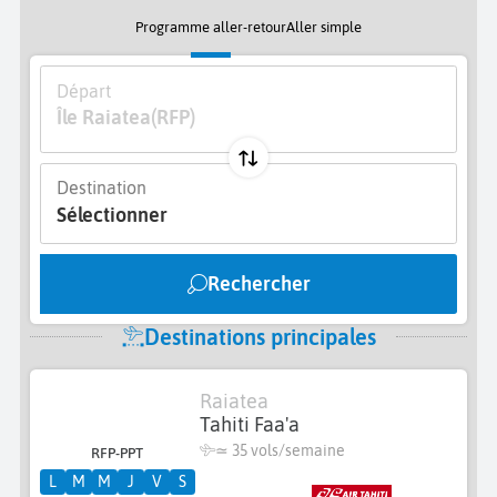
Programme aller-retour
Aller simple
Départ
Île Raiatea
(RFP)
Destination
Sélectionner
Rechercher
Destinations principales
Raiatea
Tahiti Faa'a
≃
35 vols/semaine
RFP-PPT
L
M
M
J
V
S