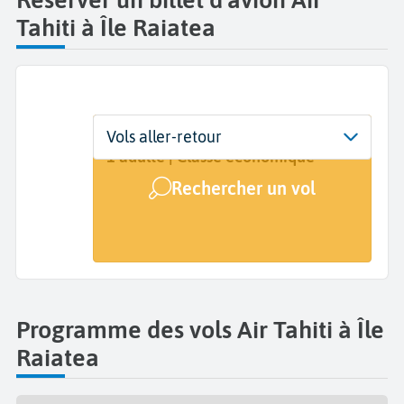
Tahiti à Île Raiatea
Départ
Dates
Voyageurs | Classe
Vols aller-retour
Raiatea (RFP)
Dates de votre voyage
1 adulte | Classe économique
Rechercher un vol
Arrivée
A...
Programme des vols Air Tahiti à Île
Raiatea