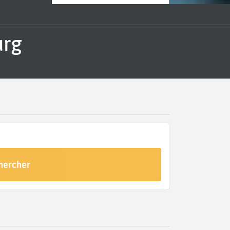
urg
hercher