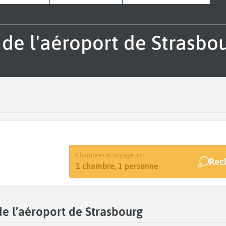
s de l'aéroport de Strasbo
Destination
Dates
Chambres et voyageurs
Rec
Strasbourg Entzheim
Dates de votre séjour
1 chambre, 1 personne
de l’aéroport de Strasbourg