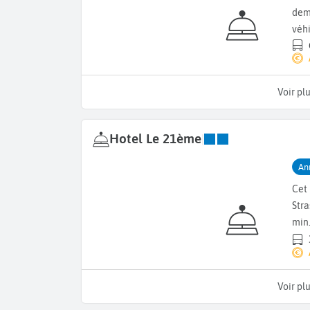
dem
véhi
Voir pl
Hotel Le 21ème
|
An
Cet 
Stra
min
Voir pl