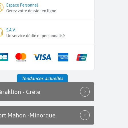
Espace Personnel
Gérez votre dossier en ligne
S.A.V.
Un service dédié et personnalisé
Tendances actuelles
éraklion - Crête
ort Mahon -Minorque