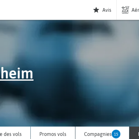
Avis
Aér
zheim
 des vols
Promos vols
Compagnies
15