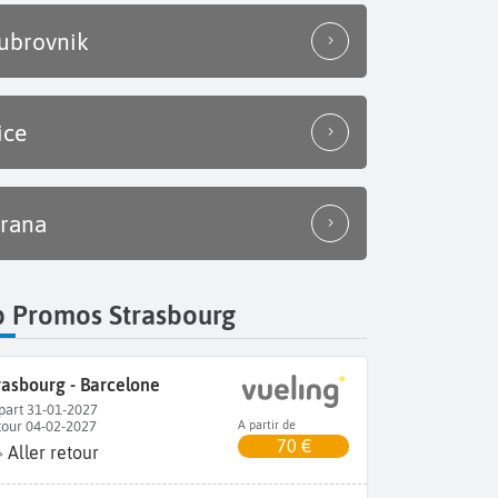
ubrovnik
ice
irana
p Promos Strasbourg
rasbourg - Barcelone
part 31-01-2027
tour 04-02-2027
A partir de
70 €
Aller retour