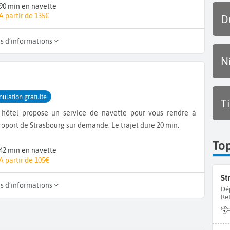
90 min en navette
A partir de 135€
D
us d’informations
N
nulation gratuite
T
 hôtel propose un service de navette pour vous rendre à
roport de Strasbourg sur demande. Le trajet dure 20 min.
To
42 min en navette
A partir de 105€
St
us d’informations
Dé
Re