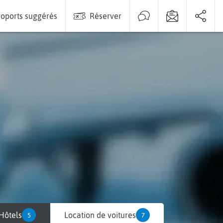
oports suggérés
Réserver
Hôtels
Location de voitures
5
7