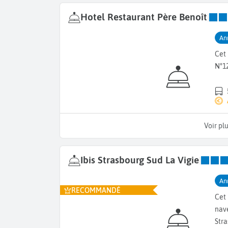
Hotel Restaurant Père Benoît
|
An
Cet 
N°12
Voir pl
Ibis Strasbourg Sud La Vigie
|
An
RECOMMANDÉ
Cet
nav
Str