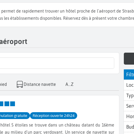
ous les établissements disponibles. Réservez dès à présent votre chambre
 aéroport
Filt
pied
Distance navette
A...Z
Loc
Typ
Ser
nulation gratuite
Réception ouverte 24h24
Hor
 hôtel 5 étoiles se trouve dans un château datant du 16ème
Bud
le au milieu d'un parc verdoyant. Un service de navette sur