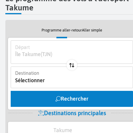
Takume
Programme aller-retour
Aller simple
Départ
Île Takume
(TJN)
Destination
Sélectionner
Rechercher
Destinations principales
Takume