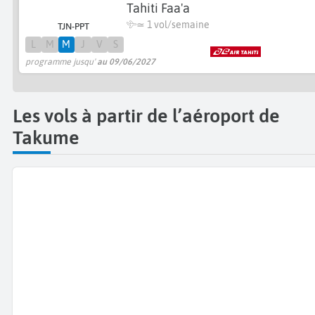
Tahiti Faa'a
≃ 1 vol/semaine
TJN-PPT
L
M
M
J
V
S
programme jusqu'
au 09/06/2027
Les vols à partir de l’aéroport de
Takume