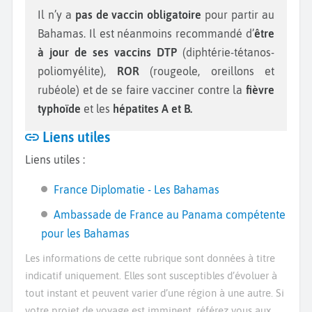
Il n’y a
pas de vaccin obligatoire
pour partir au
Bahamas. Il est néanmoins recommandé d’
être
à jour de ses vaccins DTP
(diphtérie-tétanos-
poliomyélite),
ROR
(rougeole, oreillons et
rubéole) et de se faire vacciner contre la
fièvre
typhoïde
et les
hépatites A et B.
Liens utiles
Liens utiles :
France Diplomatie - Les Bahamas
Ambassade de France au Panama compétente
pour les Bahamas
Les informations de cette rubrique sont données à titre
indicatif uniquement. Elles sont susceptibles d’évoluer à
tout instant et peuvent varier d’une région à une autre. Si
votre projet de voyage est imminent, référez vous aux