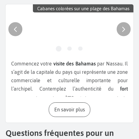
Cabanes colorées sur une plage des Bahamas
Commencez votre
visite des Bahamas
par Nassau. Il
s’agit de la capitale du pays qui représente une zone
commerciale et culturelle importante pour
l’archipel. Contemplez l’authenticité du
fort
ème
Montagu
, datant du 18
siècle. Au cœur de la
ville, admirez l’architecture de la
Cour Suprême des
En savoir plus
Bahamas
et des bâtiments historiques à
l’architecture coloniale qui l’entourent. En face de la
Questions fréquentes pour un
capitale, vous découvrirez un lieu incontournable