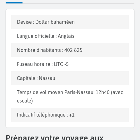
plages comme celle du Tropic of Cancer Beach aussi
appelée la plage des pélicans, vous pourrez
Devise : Dollar bahaméen
observer des animaux dans leur état naturel comme
les iguanes ou des flamants roses et
nager avec des
Langue officielle : Anglais
tortues marines
. Les plongeurs aimeront découvrir
les profondeurs autour des îles de Bimini,célèbres
Nombre d’habitants : 402 825
pour les
épaves de navires engloutis
. Une légende
Fuseau horaire : UTC -5
dit aussi que la fontaine de jouvence se trouverait
dans le sud de l’île de Bimini. Pour profiter au
Capitale : Nassau
maximum de cette destination paradisiaque et de
ses trésors naturels, louez un bateau pour faire le
Temps de vol moyen Paris-Nassau: 12h40 (avec
tour des îles. Ne quittez pas les Bahamas sans avoir
escale)
goûté à quelques spécialités comme le
Peas’n' rice,
Indicatif téléphonique : +1
une soupe aux pois comprenant des boulettes de
bœuf ou de jambon, la
salade de conques
aux
épices et citron vert ou encore le
homard de rocher
Préparez votre voyage aux