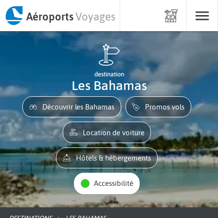
Aéroports
Voyages
destination
Les Bahamas
Découvrir les Bahamas
Promos vols
Location de voiture
Hôtels & hébergements
Accessibilité