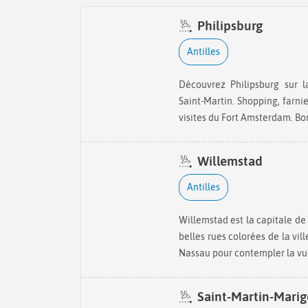
Philipsburg
Antilles
Découvrez Philipsburg sur la partie néerlandaise de l'île de
Saint-Martin. Shopping, farnie
visites du Fort Amsterdam. Bon
Willemstad
Antilles
Willemstad est la capitale de Curaçao ! Promenez-vous dans les
belles rues colorées de la vil
Nassau pour contempler la vue
Saint-Martin-Marig