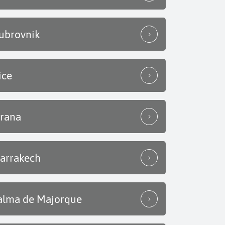
ubrovnik
ice
irana
arrakech
alma de Majorque