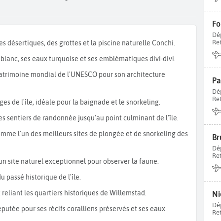
t peu peuplée. Ce lieu est idéal pour se ressourcer dans une
ntiers de randonnées sont accessibles. Cette île abrite un
el vous aurez une vue imprenable sur l’île et la
mer des
Dé
Re
es désertiques, des grottes et la piscine naturelle Conchi.
 pour la plongée et notamment le
site de Babylon.
Vous nagerez
xés des coraux.
blanc, ses eaux turquoise et ses emblématiques divi-divi.
 des plus beaux sites de plongées de la planète. Vous pouvez y
patrimoine mondial de l'UNESCO pour son architecture
Pa
e le surf, le snorkeling ou encore le kayak. Ne manquez pas
Dé
aisons colorées.
Re
ges de l'île, idéale pour la baignade et le snorkeling.
, quant à elle, est une île plus peuplée et touristique. De
bes sentiers de randonnée jusqu'au point culminant de l'île.
nnée. De nombreux sentiers de randonnées vous permettent
omme l'un des meilleurs sites de plongée et de snorkeling des
Br
nquez pas le
cratère du volcan Plume
au centre de l’île. L’île a
Dé
variété se retrouve dans sa cuisine. Vous pourrez manger des
Re
un site naturel exceptionnel pour observer la faune.
 passé historique de l'île.
 Island,
située au large du Vénézuela. Profitez des plages de
reliant les quartiers historiques de Willemstad.
Ni
 Beach
, pratiquez le windsurf, le snorkeling ou faites une
Dé
uvrir toute la beauté des
fonds marins d’Aruba
sans vous
éputée pour ses récifs coralliens préservés et ses eaux
Re
-ville de la
capitale Oranjestad.