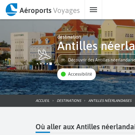
Aéroports
Voyages
destination
Antilles néer
Découvrir des Antilles néerlandais
Accessibilité
ACCUEIL
DESTINATIONS
ANTILLES NÉERLANDAISES
Où aller aux Antilles néerlanda