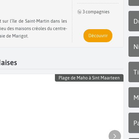
3 compagnies
D
ieu des maisons créoles du centre-
Découvrir
baie de Marigot.
N
daises
T
Plage de Maho à Sint Maarteen
M
P