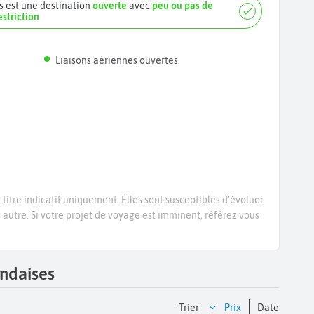
s est une destination
ouverte
avec
peu ou pas de
estriction
Liaisons aériennes ouvertes
titre indicatif uniquement. Elles sont susceptibles d’évoluer
e autre. Si votre projet de voyage est imminent, référez vous
andaises
Trier
prix
date