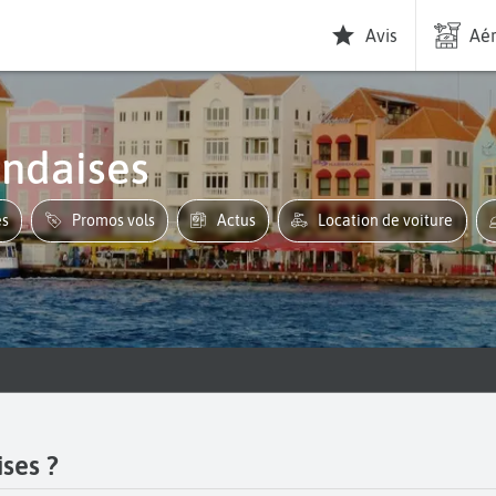
Avis
Aér
landaises
es
Promos vols
Actus
Location de voiture
ises ?