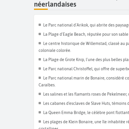
néerlandaises
Poursuivez par l
’île de Saba
, peu touristique e
nature luxuriante et préservée. De nombreux se
volcan éteint, le
Mont Scenery,
au sommet duqu
Le Parc national d'Arikok, qui abrite des paysag
Caraïbes
. Cette île est aussi un spot privilégié
autour d’une coulée de lave sur laquelle se sont fi
La Plage d'Eagle Beach, réputée pour son sable 
Partez direction l
’île de Bonaire.
Elle fait partie
Le centre historique de Willemstad, classé au 
pratiquer de nombreuses activités sportives comm
coloniale colorée.
le centre-ville de la capitale
Kralendijk
avec ses m
La Plage de Grote Knip, l'une des plus belles pla
L
’île de Sainte Eustache
, aussi nommée Statia
Le Parc national Christoffel, qui offre de super
nombreux événements y sont organisés chaque a
Le Parc national marin de Bonaire, considéré c
de découvrir la faune et la flore de l’île. Ne ma
Caraïbes.
été colonisée par diverses civilisations. Cette 
Les salines et les flamants roses de Pekelmeer, 
plats espagnols, hollandais, asiatiques…
Les cabanes d'esclaves de Slave Huts, témoins du
Partez direction l
’île d’Aruba,
aussi appelé
Happy
La Queen Emma Bridge, le célèbre pont flottant 
sable blanc comme celle d’Arashi ou
Catalina
croisière en bateau à fond de verre pour déco
Les plages de Klein Bonaire, une île inhabitée r
mouiller. Enfin passez un après-midi dans le centre
cristallines.