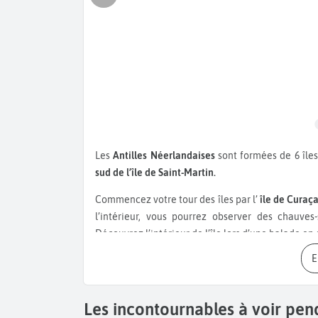
Les
Antilles Néerlandaises
sont formées de 6 îles
sud de l’île de Saint-Martin.
Commencez votre tour des îles par l’
île de Curaç
l’intérieur, vous pourrez observer des chauve
Découvrez l’intérieur de l’île lors d’une balade en
d’aloe vera. Faites ensuite un plongeon mérité 
Boka.
Entre vagues géantes et le canon à eau na
plongée dans le récif coralien au milieu des pois
Curaçao
par un après-midi dans la vieille-ville de
Les incontournables à voir pend