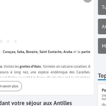
T
A
M
 :
Curaçao, Saba, Bonaire, Saint Eustache, Aruba
et la
partie
ao.
Visitez les
grottes d’Hato
, formées en calcaire corallien. A
s-souris à long nez, une espèce endémique des Caraïbes.
Top
 quad. Faites un arrêt à la ferme d’autruches et à la plantation
sur la Plage Kanoa. Ne manquez pas le
Parc naturel de Shete
En savoir plus
turel, vous n’en croirez pas vos yeux. Faites une sortie en
sons exotiques et des tortues marines. Terminez votre
séjour à
Dé
Re
Willemstad
, caractérisée par ses maisons colorées.
ant votre séjour aux Antilles