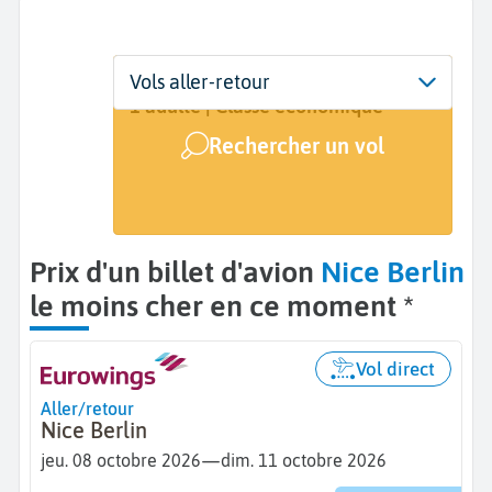
Départ
Dates
Voyageurs | Classe
Vols aller-retour
Nice (NCE)
Dates de votre voyage
1 adulte | Classe économique
Rechercher un vol
Arrivée
Berlin (BER)
Prix d'un billet d'avion
Nice Berlin
le moins cher en ce moment *
Vol direct
Aller/retour
Nice Berlin
—
jeu. 08 octobre 2026
dim. 11 octobre 2026